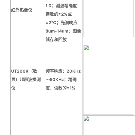
1.0
；测温精确度：
红外热像仪
读数的±
2%
或
±
2
℃；光谱响应
8um-14um
；图像
储存和回放
UT200K（数
频率响应：
20KHz
显）
超声波探测
～
50KHz
；精确
仪
度：读数的±
1%