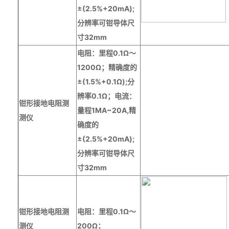
±(2.5%+20mA);
分辨率可钳导体尺
寸32mm
电阻：里程
0.1Ω～
1200Ω；精确度的
±(1.5%+0.1Ω);分
辨率0.1Ω；电流：
钳
形
接地电阻测
量程1MA~
2
0A,精
测仪
确度的
±(2.5%+20mA);
分辨率可钳导体尺
寸32mm
钳
形
接地电阻测
电阻：里程
0.1Ω～
测仪
200Ω；