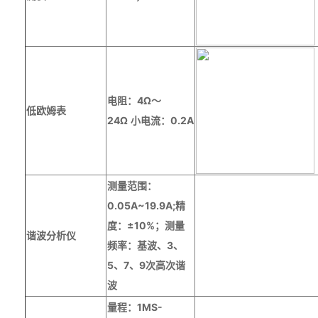
电阻：
4
Ω～
低欧姆表
24
Ω
小电流：
0.2A
测量范围：
0.05A~19.9A;
精
度：±
10%
；测量
谐波分析仪
频率：基波、
3
、
5
、
7
、
9
次高次谐
波
量程：1MS-