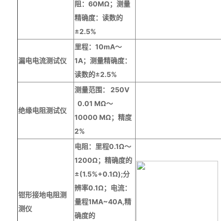
阻：
60M
Ω；测量
精确度：读数的
±
2.5%
里程：
10mA
～
漏电电流测试仪
1A
；测量精确度：
读数的
±2.5%
测量范围：
250V
0.01 M
Ω～
绝缘电阻测试仪
10000 M
Ω；精度
2%
电阻：里程
0.1Ω～
1200Ω；精确度的
±(1.5%+0.1Ω);分
辨率0.1Ω；电流：
钳
形
接地电阻测
量程1MA~
4
0A,精
测仪
确度的