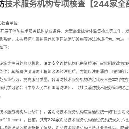
防
技术服务机构专项核查【244家全
社会单位:
队开展了消防技术服务机构从业条件、大型商业综合体监督检查等工作，
息系统、未按照标准维护保养检测建筑消防设施等违法违规行为。为进一
如下：
设施维护保养检测机构、
消防安全评估
机构已由资质许可审批制度改为加
条件；其所属注册消防工程师必须经注册后，方能以注册消防工程师的名
从业行为，提高服务质量。各消防技术服务机构法定代表人是本机构执
深刻学习领会《中华人民共和国消防法》、《社会消防技术服务管理规定
。
服务机构从业条件》，各消防技术服务机构应当通过统一的“社会消防
.shhxf119.com）。目前，
共有224家
消防技术服务机构通过该系统录入了相
按要求录入和更新相关信息。消防技术服务机构具备从业条件后，应当