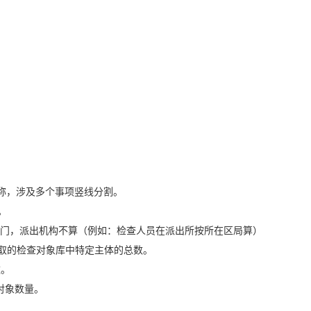
名称，涉及多个事项竖线分割。
。
部门，派出机构不算（例如：检查人员在派出所按所在区局算）
抽取的检查对象库中特定主体的总数。
数。
对象数量。