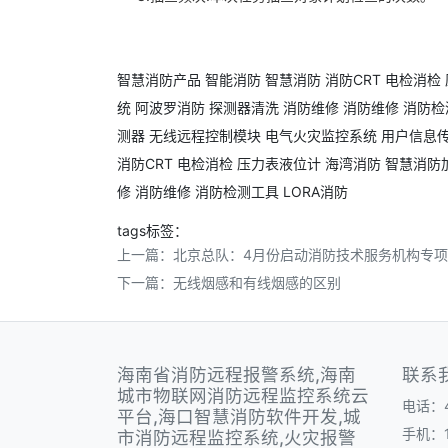
智慧消防产品
智能消防
智慧消防
消防CRT
电检消检
统
阿波罗消防
探测器清洗
消防维修
消防维修
消防检
测器
无线远程控制模块
电气火灾监控系统
用户信息
消防CRT
电检消检
压力表液位计
海湾消防
智慧消防
修
消防维修
消防检测工具
LORA消防
tags标签：
上一篇：
北京总队：4月份启动消防技术服务机构专
下一篇：
无线烟感和有线烟感的区别
海南省消防远程报警系统,海南
联系
城市物联网消防远程监控系统云
电话：40
平台,海口智慧消防软件开发,城
手机：1
市消防远程监控系统,火灾报警