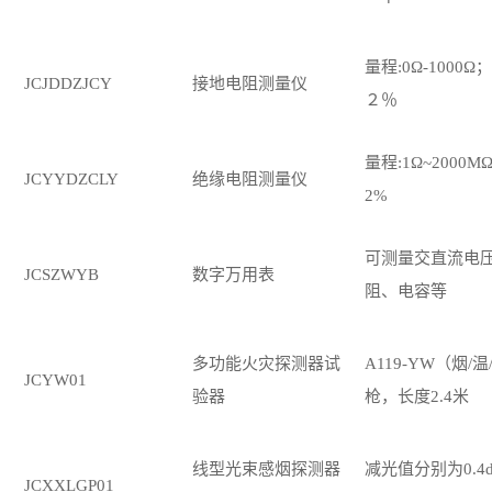
量程
:0Ω-1000
JCJDDZJCY
接地电阻测量仪
２％
量程
:1Ω~2000
JCYYDZCLY
绝缘电阻测量仪
2%
可测量交直流电
JCSZWYB
数字万用表
阻、电容等
多功能火灾探测器试
A119-YW（烟/
JCYW01
验器
枪，长度2.4米
线型光束感烟探测器
减光值分别为
0.4
JCXXLGP01