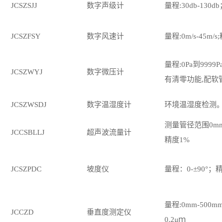
JCSZSJJ
数字声级计
量程
:30db-130d
JCSZFSY
数字风速计
量程
:0m/s-45m
量程
:0Pa到9999
JCSZWYJ
数字微压计
有清零功能,配软
JCSZWSDJ
数字温湿度计
环境温湿度检测
测量管径范围
0m
JCCSBLLJ
超声波流量计
精度1%
JCSZPDC
坡度仪
量程：
0-±90°；精
量程
:0mm-500
JCCZD
垂直度测定仪
0.2μｍ