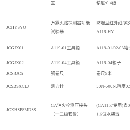
置
精度:0.4级
万霖火焰探测器功能
防爆型红外线
/紫
JCHYSYQ
试验器
A119-HY
JCGJX01
A119-01工具箱
A119-01/02/03
JCGJX02
A119-04工具箱
A119-04箱子
JCSBJC5
钢卷尺
卷尺
5米
JCSBSXCLJ
测力计
50N-500N,精度0
GA消火栓测压接头
(GA1157专用)表0
JCXHSPSMDSS
（一二级套餐）
1.6试水装置