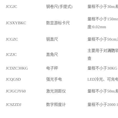
JCGJC
钢卷尺
(手提式)
量程不小于
30m;
量程不小于
150m
JCSXYBKC
数显游标卡尺
度:0.02mm
JCGZC
钢直尺
量程不小于
50cm
主要用于对
消防
JCZJC
直角尺
查
JCDZC30KG
电子秤
量程不小于
30KG
JCQGSD
强光手电
LED冷光、可充
JCJGCJY60
激光测距仪
量程不小于
50m;
JCSZZDJ
数字照度计
量程不小于
2000