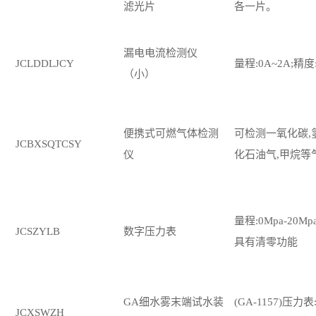
滤光片
各一片。
漏电电流检测仪
JCLDDLJCY
量程
:0A~2A;精度
（小）
便携式可燃气体检测
可检测一氧化碳
,
JCBXSQTCSY
仪
化石油气,甲烷等
量程
:0Mpa-20Mp
JCSZYLB
数字压力表
具有清零功能
GA细水雾末端试水装
(GA-1157)压力表:
JCXSWZH